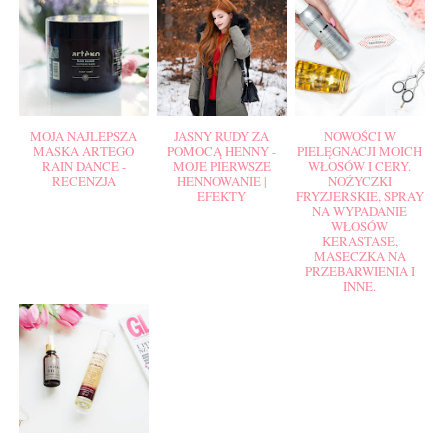
MOJA NAJLEPSZA
JASNY RUDY ZA
NOWOŚCI W
MASKA ARTEGO
POMOCĄ HENNY -
PIELĘGNACJI MOICH
RAIN DANCE -
MOJE PIERWSZE
WŁOSÓW I CERY.
RECENZJA
HENNOWANIE |
NOŻYCZKI
EFEKTY
FRYZJERSKIE, SPRAY
NA WYPADANIE
WŁOSÓW
KERASTASE,
MASECZKA NA
PRZEBARWIENIA I
INNE.