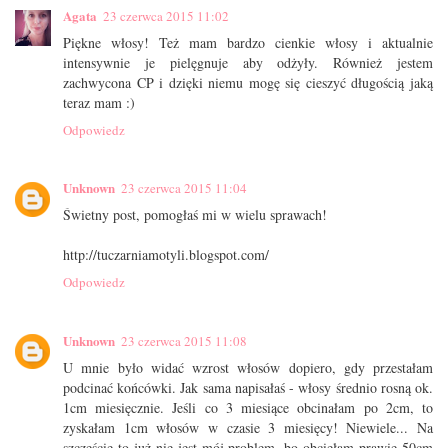
Agata
23 czerwca 2015 11:02
Piękne włosy! Też mam bardzo cienkie włosy i aktualnie
intensywnie je pielęgnuje aby odżyły. Również jestem
zachwycona CP i dzięki niemu mogę się cieszyć długością jaką
teraz mam :)
Odpowiedz
Unknown
23 czerwca 2015 11:04
Świetny post, pomogłaś mi w wielu sprawach!
http://tuczarniamotyli.blogspot.com/
Odpowiedz
Unknown
23 czerwca 2015 11:08
U mnie było widać wzrost włosów dopiero, gdy przestałam
podcinać końcówki. Jak sama napisałaś - włosy średnio rosną ok.
1cm miesięcznie. Jeśli co 3 miesiące obcinałam po 2cm, to
zyskałam 1cm włosów w czasie 3 miesięcy! Niewiele... Na
szczęście to już nie jest mój problem, bo obcięłam prawie 50cm