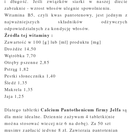
i długość. Jeśli związków siarki w naszej diecie
zabraknie - wzrost włosów ulegnie spowolnieniu.
Witamina B5, czyli kwas pantotenowy, jest jednym z
najważniejszych składników odżywczych
odpowiedzialnych za kondycję włosów.
Źródła tej witaminy :
Zawartość w 100 [g] lub [ml] produktu [mg]
Drożdże 14,50
Wątróbka 7,70
Otręby pszenne 2,85
Pstrąg 1,82
Pestki słonecznika 1,40
Śledź 1,35
Makrela 1,35
Jaja 1,25
C
alcium Pantothenicum firmy Jelfa
Dlatego tabletki
są
dla mnie idealne. Dziennie zażywam 4 tabletki(nie
można stosować wiecej niz 6 na dobę). Za 50 szt
musimy zapłacić jedyne 8 zł. Zawierają
pantotenian