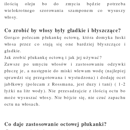
ilością oleju bo do zmycia będzie potrzeba
wielokrotnego szorowania szamponem co wysuszy
włosy.
Co zrobić by włosy były gładkie i błyszczące?
Gorąco polecam płukankę octową, która domyka łuski
włosa przez co stają się one bardziej błyszczące i
gładkie.
Jak zrobić płukankę octową i jak jej używać?
Zawsze po umyciu włosów i zastosowaniu odzywki
płuczę je, a następnie do miski wlewam wodę (najlepiej
sprawdzi się przegotowana i wystudzona) i dodaję ocet
jabłkowy (polecam z Rossmana, jest duzy i tani) ( 1-2
łyżki na litr wody). Nie przesadzajcie z ilością octu bo
może wysuszać włosy. Nie bójcie się, nie czuć zapachu
octu na włosach.
Co daje zastosowanie octowej płukanki?