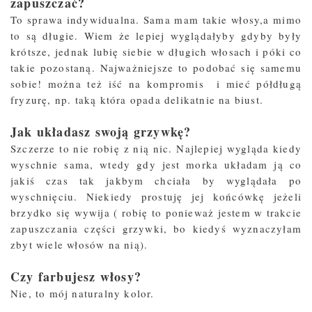
zapuszczać?
To sprawa indywidualna. Sama mam takie włosy,a mimo
to są długie. Wiem że lepiej wyglądałyby gdyby były
krótsze, jednak lubię siebie w długich włosach i póki co
takie pozostaną. Najważniejsze to podobać się samemu
sobie! można też iść na kompromis i mieć półdługą
fryzurę, np. taką która opada delikatnie na biust.
Jak układasz swoją grzywkę?
Szczerze to nie robię z nią nic. Najlepiej wygląda kiedy
wyschnie sama, wtedy gdy jest morka układam ją co
jakiś czas tak jakbym chciała by wyglądała po
wyschnięciu. Niekiedy prostuję jej końcówkę jeżeli
brzydko się wywija ( robię to ponieważ jestem w trakcie
zapuszczania części grzywki, bo kiedyś wyznaczyłam
zbyt wiele włosów na nią).
Czy farbujesz włosy?
Nie, to mój naturalny kolor.