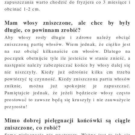
zapuszczania warto chodzić do fryzjera co 3 miesiące i
obcinać 1-2 cm.
Mam włosy zniszczone, ale chce by były
długie, co powinnam zrobić?
Aby włosy rosły długie i zdrowe należy obciąć
zniszczoną partię włosów. Wiem jednak, że ciężko jest
na raz obciąć kilkanaście cm włosów. Dlatego na
początek obetnijcie tyle ile jesteście w stanie znieść, a
następnie należy zabezpieczać końce by włosy dalej się
nie niszczyły. Kiedy już odrośnie kilka cm trzeba
powtórzyć tę czynność. Kiedy zniszczona partia włosów
zniknie, można już spokojnie je zapuszczać.
Pamiętajcie jednak, że jeżeli będziecie włosy często
prostować to zawsze będą się kruszyły i nie zauważycie
przyrostu!
Mimo dobrej pielęgnacji końcówki są ciągle
zniszczone, co robić?
Sama pielęgnacja nie wystarczy. Ważne jest to jak się