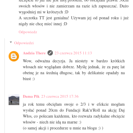
swoich włosów i nie zamierzam na razie ich zapuszczać. Dużo
wygodniej mi w krótszych :D
A szczotka TT jest genialna! Używam jej od ponad roku i już
nigdy nie chcę mieć innej :D
Odpowiedz
Odpowiedzi
Andzia There
23 czerwca 2015 11:13
Wow, odważna decyzja. Ja niestety w bardzo krótkich
włosach nie wyglądam dobrze. Myślę jednak, że za parę lat
obetnę je na średnią długosc, tak by delikatnie opadały na
biust :)
Dama Pik
23 czerwca 2015 17:36
ja rok temu obcięłam swoje o 2/3 i w efekcie mogłam
wysłać ponad 20cm do Fundacji Rak'n'Roll na akcję Daj
Włos, co polecam każdemu, kto rozważa radykalne obcięcie
włosów - niech nie idą na marne :)
(o samej akcji i procedurze u mnie na blogu :) )