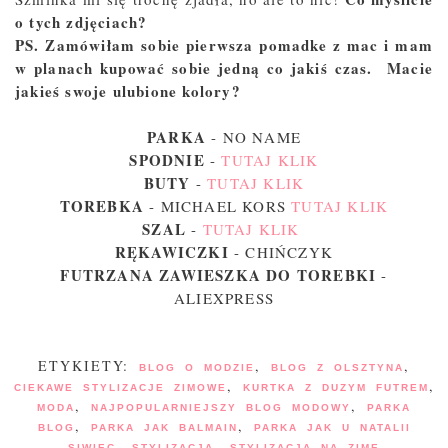
o tych zdjęciach?
PS. Zamówiłam sobie pierwsza pomadke z mac i mam
w planach kupować sobie jedną co jakiś czas. Macie
jakieś swoje ulubione kolory?
PARKA
- NO NAME
SPODNIE
-
TUTAJ KLIK
BUTY
-
TUTAJ KLIK
TOREBKA
- MICHAEL KORS
TUTAJ KLIK
SZAL
-
TUTAJ KLIK
RĘKAWICZKI
- CHIŃCZYK
FUTRZANA ZAWIESZKA DO TOREBKI
-
ALIEXPRESS
ETYKIETY:
,
,
BLOG O MODZIE
BLOG Z OLSZTYNA
,
,
CIEKAWE STYLIZACJE ZIMOWE
KURTKA Z DUZYM FUTREM
,
,
MODA
NAJPOPULARNIEJSZY BLOG MODOWY
PARKA
,
,
BLOG
PARKA JAK BALMAIN
PARKA JAK U NATALII
,
,
SIWIEC
STYLIZACJA
STYLIZACJA NA ZIMĘ