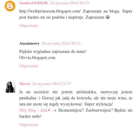
SandraGODZIK
26 stycznia 2016 18:33
http://weibprinzessin.blogspot.com/ Zapraszam na bloga. Super
post bardzo mi sie podoba i inspiruje. Zapraszam 😁
Odpowiedz
Anonimowy
26 stycznia 2016 20:32
Pięknie wygladasz zapraszam do mnie!
Olvvia.blogspot.com
Odpowiedz
Marta
26 stycznia 2016 21:57
Ja na szczeście nie jestem spóźnialska, zazwyczaj jestem
puntkalna :) Gorzej jak jadę do kościoła, ale nie moja wina, że
tata nie może się nigdy wyszykować. Super stylizacja!
Mój blog - klik♥
-> Skomentujesz? Zaobserwujesz? Będzie mi
bardzo miło!
Odpowiedz