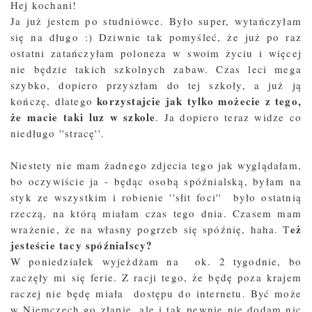
Hej kochani!
Ja już jestem po studniówce. Było super, wytańczyłam
się na długo :) Dziwnie tak pomyśleć, że już po raz
ostatni zatańczyłam poloneza w swoim życiu i więcej
nie będzie takich szkolnych zabaw. Czas leci mega
szybko, dopiero przyszłam do tej szkoły, a już ją
korzystajcie jak tylko możecie z tego,
kończę, dlatego
że macie taki luz w szkole
. Ja dopiero teraz widze co
niedługo ''stracę''.
Niestety nie mam żadnego zdjecia tego jak wyglądałam,
bo oczywiście ja - będąc osobą spóźnialską, byłam na
styk ze wszystkim i robienie ''słit foci'' było ostatnią
rzeczą, na którą miałam czas tego dnia. Czasem mam
eż
wrażenie, że na własny pogrzeb się spóźnię, haha. T
jesteście tacy spóźnialscy?
W poniedziałek wyjeżdżam na ok. 2 tygodnie, bo
zaczęły mi się ferie. Z racji tego, że będę poza krajem
raczej nie będę miała dostępu do internetu. Być może
w Niemczech go złapię, ale i tak pewnie nie dodam nic