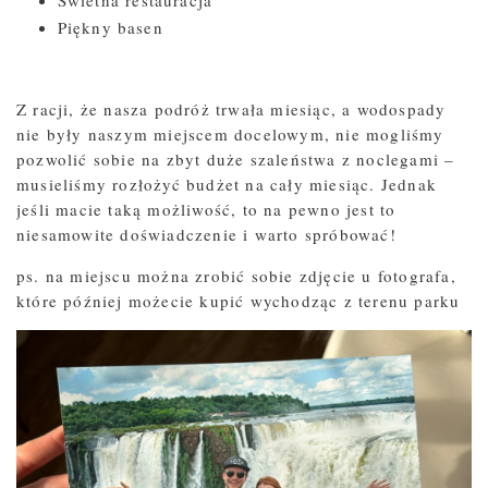
Świetna restauracja
Piękny basen
Z racji, że nasza podróż trwała miesiąc, a wodospady
nie były naszym miejscem docelowym, nie mogliśmy
pozwolić sobie na zbyt duże szaleństwa z noclegami –
musieliśmy rozłożyć budżet na cały miesiąc. Jednak
jeśli macie taką możliwość, to na pewno jest to
niesamowite doświadczenie i warto spróbować!
ps. na miejscu można zrobić sobie zdjęcie u fotografa,
które później możecie kupić wychodząc z terenu parku