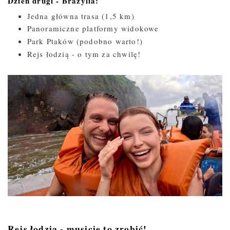
Dzień drugi - Brazylia:
Jedna główna trasa (1,5 km)
Panoramiczne platformy widokowe
Park Ptaków (podobno warto!)
Rejs łodzią - o tym za chwilę!
Rejs łodzią - musicie to zrobić!