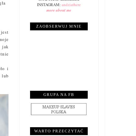
gła
INSTAGRAM:
andziathere
more about me
ZAOBSERWUJ MNIE
jest
moje
 jak
tnie
ło i
 lub
GRUPA NA FB
WARTO PRZECZYTAĆ