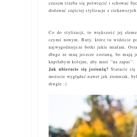
czasem trzeba się poświęcić i schować by
dodawać częściej stylizacje z ciekawszych 
Co do stylizacji, to większość jej elem
czymś nowym. Buty, które tu widzicie po
najwygodniejsze botki jakie miałam. Ost
długo ze mną jeszcze zostaną, bo mają j
kupiłabym kolejne, aby mieć ''na zapas''.
Jak ubieracie się jesienią?
Staracie si
możecie wyglądać nawet jak ziemniak, by
drugie :)