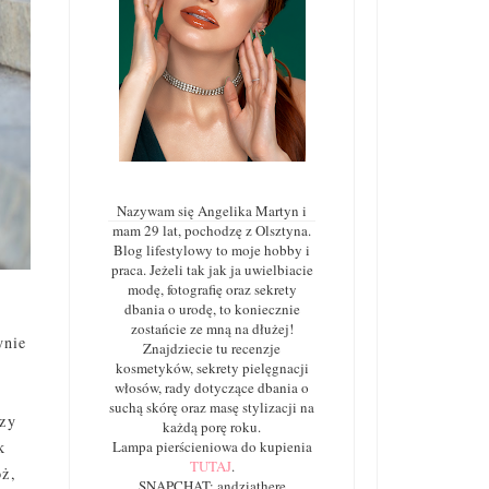
Nazywam się Angelika Martyn i
mam 29 lat, pochodzę z Olsztyna.
Blog lifestylowy to moje hobby i
praca. Jeżeli tak jak ja uwielbiacie
modę, fotografię oraz sekrety
dbania o urodę, to koniecznie
zostańcie ze mną na dłużej!
ynie
Znajdziecie tu recenzje
kosmetyków, sekrety pielęgnacji
włosów, rady dotyczące dbania o
suchą skórę oraz masę stylizacji na
szy
każdą porę roku.
k
Lampa pierścieniowa do kupienia
TUTAJ
.
óż,
SNAPCHAT: andziathere