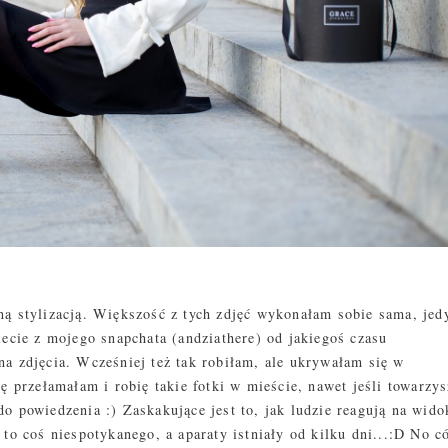
ną stylizacją. Większość z tych zdjęć wykonałam sobie sama, jed
iecie z mojego snapchata (andziathere) od jakiegoś czasu
na zdjęcia. Wcześniej też tak robiłam, ale ukrywałam się w
ię przełamałam i robię takie fotki w mieście, nawet jeśli towarzy
o powiedzenia :) Zaskakujące jest to, jak ludzie reagują na wido
 to coś niespotykanego, a aparaty istniały od kilku dni...:D No c