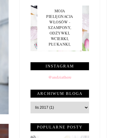
MOJA
PIELĘGNACJA
WŁOSÓW -
SZAMPONY,
ODŻYWKI,
WCIERKI,
PŁUKANKI,
AKCESORIA I INNE
INSTAGRAM
@andziathere
ARCHIWUM BLOGA
POPULARNE POSTY