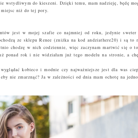
cie wstydliwym do kieszeni. Dzięki temu, mam nadzieję, będę mo
miejsc niż do tej pory.
entów jest w mojej szafie co najmniej od roku, jedynie sweter 
chodzą ze sklepu Renee (zniżka na kod andziathere20) i są to 
atnio chodzę w nich codziennie, więc zaczynam martwić się o to
uż ponad rok i nie widziałam już tego modelu na stronie, a chę
ę wyglądać kobieco i modnie czy najważniejsze jest dla was ciep
leby nie zmarznąć? Ja w zależności od dnia mam ochotę na jedno