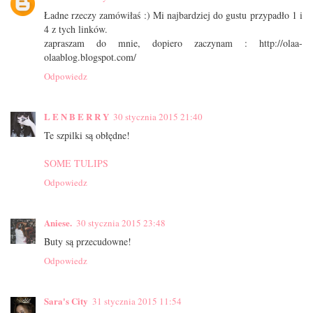
Ładne rzeczy zamówiłaś :) Mi najbardziej do gustu przypadło 1 i
4 z tych linków.
zapraszam do mnie, dopiero zaczynam : http://olaa-
olaablog.blogspot.com/
Odpowiedz
L E N B E R R Y
30 stycznia 2015 21:40
Te szpilki są obłędne!
SOME TULIPS
Odpowiedz
Aniese.
30 stycznia 2015 23:48
Buty są przecudowne!
Odpowiedz
Sara's City
31 stycznia 2015 11:54