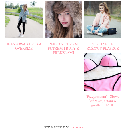
JEANSOWA KURTKA
PARKA Z DUŻYM
STYLIZACJA:
OVERSIZE
FUTREM I BUTY Z
RÓŻOWY PŁASZCZ
FRĘDZLAMI
''Przepraszam'' - Słowo
które staje nam w
gardle + HAUL
ETYKIETY: