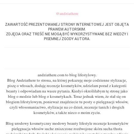
@andziathere
ZAWARTOŚĆ PREZENTOWANEJ STRONY INTERNETOWEJ JEST OBJĘTA
PRAWEM AUTORSKIM.
ZDJĘCIA ORAZ TREŚĆ NIE MOGĄ BYĆ WYKORZYSTYWANE BEZ WIEDZY I
PISEMNEJ ZGODY AUTORA.
O BLOGU
andziathere.com to blog lifestylowy.
Blog Andziathere to strona, na której pokazuję moje codzienne stylizacje,
piszę o włosach, dodaję recenzje kosmetyków, udzielam porad z kategorii
beauty i odpowiadam na wasze pytania. Kiedyś określiłabym tę stronę jako
blog o modzie lub blog o kosmetykach. Teraz jednak wiem, że stał się on
blogiem lifestylowym, ponieważ znajdziecie tu posty o pielęgnacji włosów,
czyli włosomaniactwo, stylizacje na co dzień, recenzje tanich i drogich
kosmetyków, a także nieco o moim zyciu.
Blog urodowy kosmetyczny modowy beauty lifestyle recenzje kosmetyków
pielęgnacja włosów suche zniszczone rozdwojone skóra sucha tłusta