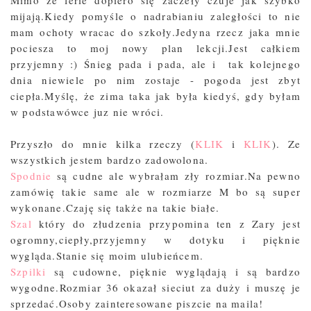
Mimo ze ferie dopiero się zaczeły czuje jak szybko
mijają.Kiedy pomyśle o nadrabianiu zaległości to nie
mam ochoty wracac do szkoły.Jedyna rzecz jaka mnie
pociesza to moj nowy plan lekcji.Jest całkiem
przyjemny :) Śnieg pada i pada, ale i tak kolejnego
dnia niewiele po nim zostaje - pogoda jest zbyt
ciepła.Myślę, że zima taka jak była kiedyś, gdy byłam
w podstawówce juz nie wróci.
Przyszło do mnie kilka rzeczy (
KLIK
i
KLIK
). Ze
wszystkich jestem bardzo zadowolona.
Spodnie
są cudne ale wybrałam zły rozmiar.Na pewno
zamówię takie same ale w rozmiarze M bo są super
wykonane.Czaję się także na takie białe.
Szal
który do złudzenia przypomina ten z Zary jest
ogromny,ciepły,przyjemny w dotyku i pięknie
wygląda.Stanie się moim ulubieńcem.
Szpilki
są cudowne, pięknie wyglądają i są bardzo
wygodne.Rozmiar 36 okazał sieciut za duży i muszę je
sprzedać.Osoby zainteresowane piszcie na maila!