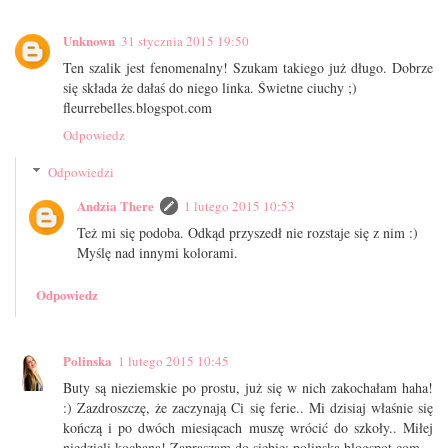
Unknown
31 stycznia 2015 19:50
Ten szalik jest fenomenalny! Szukam takiego już długo. Dobrze
się składa że dałaś do niego linka. Świetne ciuchy ;)
fleurrebelles.blogspot.com
Odpowiedz
Odpowiedzi
Andzia There
1 lutego 2015 10:53
Też mi się podoba. Odkąd przyszedł nie rozstaje się z nim :)
Myślę nad innymi kolorami.
Odpowiedz
Polinska
1 lutego 2015 10:45
Buty są nieziemskie po prostu, już się w nich zakochałam haha!
:) Zazdroszczę, że zaczynają Ci się ferie.. Mi dzisiaj właśnie się
kończą i po dwóch miesiącach muszę wrócić do szkoły.. Miłej
niedzieli kochana! Zapraszam do siebie: polinska.blogspot.com