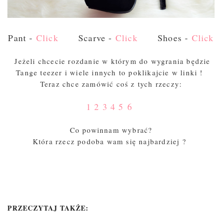
Pant -
Click
Scarve -
Click
Shoes -
Click
Jeżeli chcecie rozdanie w którym do wygrania będzie
Tange teezer i wiele innych to poklikajcie w linki !
Teraz chce zamówić coś z tych rzeczy:
1
2
3
4
5
6
Co powinnam wybrać?
Która rzecz podoba wam się najbardziej ?
PRZECZYTAJ TAKŻE: